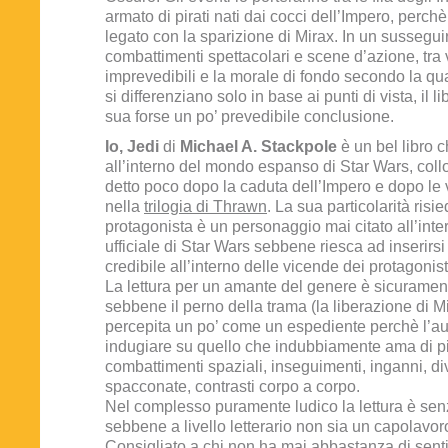
armato di pirati nati dai cocci dell’Impero, perch
legato con la sparizione di Mirax. In un susseguir
combattimenti spettacolari e scene d’azione, tra 
imprevedibili e la morale di fondo secondo la q
si differenziano solo in base ai punti di vista, il li
sua forse un po’ prevedibile conclusione.
Io, Jedi
di
Michael A. Stackpole
è un bel libro c
all’interno del mondo espanso di Star Wars, col
detto poco dopo la caduta dell’Impero e dopo le 
nella
trilogia di Thrawn
. La sua particolarità risie
protagonista è un personaggio mai citato all’inte
ufficiale di Star Wars sebbene riesca ad inserirs
credibile all’interno delle vicende dei protagonisti
La lettura per un amante del genere è sicuramen
sebbene il perno della trama (la liberazione di M
percepita un po’ come un espediente perchè l’a
indugiare su quello che indubbiamente ama di pi
combattimenti spaziali, inseguimenti, inganni, div
spacconate, contrasti corpo a corpo.
Nel complesso puramente ludico la lettura è senz
sebbene a livello letterario non sia un capolavoro
Consigliato a chi non ha mai abbastanza di senti