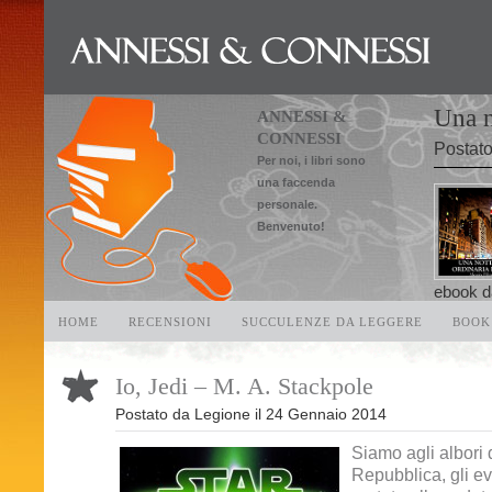
Una n
ANNESSI &
CONNESSI
Postat
Per noi, i libri sono
una faccenda
personale.
Benvenuto!
ebook da
HOME
RECENSIONI
SUCCULENZE DA LEGGERE
BOOK
Condividi
Io, Jedi – M. A. Stackpole
Postato da
Legione
il
24 Gennaio 2014
Siamo agli albori
Repubblica, gli e