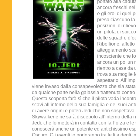
portato alla cadut
ancora freschi nel
e gli eroi di quel
preso ciascuno la 
posizioni di rilie
un pilota di spicco
delle squadre d’e
Ribellione, affetto
atteggiamento sca
incosciente che l
ancora un po’ un 
rientro a casa da
trova sua moglie 
aspettarlo. All’im
viene invaso dalla consapevolezza che sia stata 
da qualche parte nella galassia trattenuta contro
Questa scoperta farà sì che il pilota vada incontro
scavi all’interno della sua famiglia e dei suoi an
di avere origini e poteri Jedi che non sospettava
Skywalker e ne sarà discepolo all’interno della
Jedi, che lo metterà in contatto con la Forza e le 
conoscerà anche un potente ed antichissimo es
Oscuro. Gli eventi lo porteranno tra le fila degli 