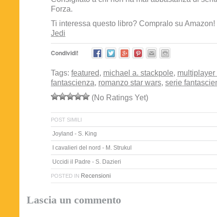
Forza.
Ti interessa questo libro? Compralo su Amazon!
Jedi
Condividi!
Tags:
featured
,
michael a. stackpole
,
multiplayer
fantascienza
,
romanzo star wars
,
serie fantasci
(No Ratings Yet)
POST SIMILI
Joyland - S. King
I cavalieri del nord - M. Strukul
Uccidi il Padre - S. Dazieri
Recensioni
POSTED IN
Lascia un commento