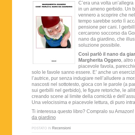
C’era una volta un’allegra c
in un ameno gerbido. Un b
vennero a scoprire che nel
tempo sarebbe sorto lì acca
pensione per cani. I gerbilli
cercarono soccorso da Gon
nano da giardino, che illust
soluzione possibile.
Così parlò il nano da gia
Margherita Oggero
, altr
piacevole favola, parecch
solo le favole sanno essere. E’ anche un esercizi
l’autrice, pur senza indugiare nell’alludere a mo
nascosti nel sottotesto, gioca con le parole (a par
sui gerbilli nel gerbido), le figure retoriche, le alli
creando scene al limite della comicità e dell’ass
Una velocissima e piacevole lettura, di puro intr
Ti interessa questo libro? Compralo su Amazon!
da giardino
Recensioni
POSTATO IN