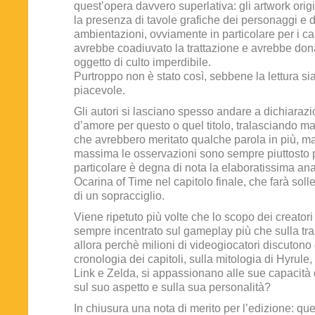
quest’opera davvero superlativa: gli artwork orig
la presenza di tavole grafiche dei personaggi e d
ambientazioni, ovviamente in particolare per i cap
avrebbe coadiuvato la trattazione e avrebbe dona
oggetto di culto imperdibile.
Purtroppo non è stato così, sebbene la lettura s
piacevole.
Gli autori si lasciano spesso andare a dichiaraz
d’amore per questo o quel titolo, tralasciando mag
che avrebbero meritato qualche parola in più, ma 
massima le osservazioni sono sempre piuttosto p
particolare è degna di nota la elaboratissima ana
Ocarina of Time nel capitolo finale, che farà solle
di un sopracciglio.
Viene ripetuto più volte che lo scopo dei creatori
sempre incentrato sul gameplay più che sulla tr
allora perchè milioni di videogiocatori discutono
cronologia dei capitoli, sulla mitologia di Hyrule,
Link e Zelda, si appassionano alle sue capacità
sul suo aspetto e sulla sua personalità?
In chiusura una nota di merito per l’edizione: ques