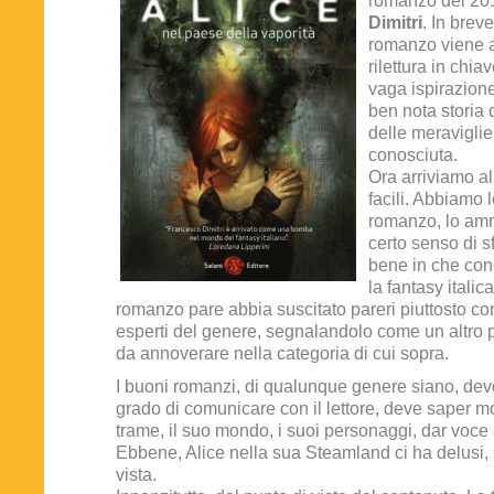
romanzo del 20
Dimitri
. In brev
romanzo viene a
rilettura in chiav
vaga ispirazion
ben nota storia 
delle meravigli
conosciuta.
Ora arriviamo a
facili. Abbiamo 
romanzo, lo am
certo senso di 
bene in che con
la fantasy italic
romanzo pare abbia suscitato pareri piuttosto conc
esperti del genere, segnalandolo come un altro
da annoverare nella categoria di cui sopra.
I buoni romanzi, di qualunque genere siano, dev
grado di comunicare con il lettore, deve saper m
trame, il suo mondo, i suoi personaggi, dar voce a
Ebbene, Alice nella sua Steamland ci ha delusi, so
vista.