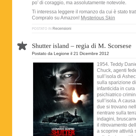
po’ di coraggio, ma assolutamente notevole.
Ti interessa leggere il romanzo da cui è stato tra
Compralo su Amazon!
Mysterious Skin
Recensioni
POSTATO IN
Shutter island – regia di M. Scorsese
Postato da
Legione
il
21 Dicembre 2012
1954. Teddy Daniel
Chuck, agenti fede
sull’isola di Ashec
sulla sparizione 
infanticida in cur
psichiatrico crimi
sull’isola. A caus
due si trovano nell
rientrare sulla ter
indagini, bruscame
il ritrovamento de
a scoprire attività