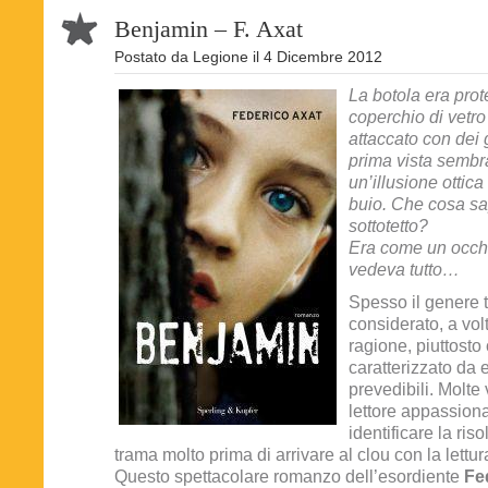
Benjamin – F. Axat
Postato da
Legione
il
4 Dicembre 2012
La botola era prot
coperchio di vetro
attaccato con dei g
prima vista sembr
un’illusione ottic
buio. Che cosa s
sottotetto?
Era come un occh
vedeva tutto…
Spesso il genere t
considerato, a vol
ragione, piuttost
caratterizzato da 
prevedibili. Molte v
lettore appassiona
identificare la ris
trama molto prima di arrivare al clou con la lettur
Questo spettacolare romanzo dell’esordiente
Fe