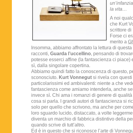
un’infanzia
la vita…
A noi qual
che Kurt V
scrittore d
Forse ci er
merito a
Gh
Insomma, abbiamo affrontato la lettura di questa 
racconti,
Guarda l’uccellino
, pensando di trova
potesse esserci affine (la fantascienza ci piace) e
sì, dalla singolare copertina.
Abbiamo quindi fatto la conoscenza di questo, per
sconosciuto.
Kurt Vonnegut
si rivela con questi
particolarissimi ed ambivalenti: niente a che ved
fantascienza come amiamo intenderla, anche se, p
invece sì. Chi ama i romanzi di genere di qualità
cosa si parla. I grandi autori di fantascienza si 
solo per quello che scrivono, ma anche per come 
loro sguardo lucido, distaccato, a volte leggerm
diventa un marchio di fabbrica distintivo della p
quando scrive di tutt’altro.
Ed è in questo che si riconosce l’arte di Vonne