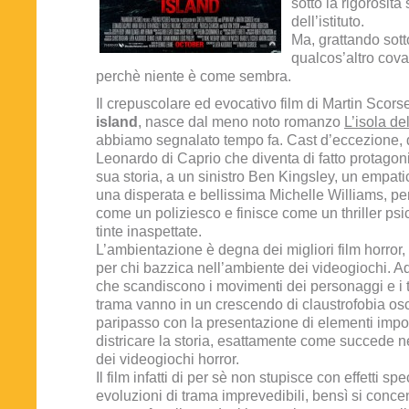
sotto la rigorosità 
dell’istituto.
Ma, grattando sotto
qualcos’altro cova
perchè niente è come sembra.
Il crepuscolare ed evocativo film di Martin Scors
island
, nasce dal meno noto romanzo
L’isola de
abbiamo segnalato tempo fa. Cast d’eccezione, d
Leonardo di Caprio che diventa di fatto protagoni
sua storia, a un sinistro Ben Kingsley, un empat
una disperata e bellissima Michelle Williams, per
come un poliziesco e finisce come un thriller psi
tinte inaspettate.
L’ambientazione è degna dei migliori film horror,
per chi bazzica nell’ambiente dei videogiochi. Add
che scandiscono i movimenti dei personaggi e i tra
trama vanno in un crescendo di claustrofobia os
paripasso con la presentazione di elementi impor
districare la storia, esattamente come succede n
dei videogiochi horror.
Il film infatti di per sè non stupisce con effetti spe
evoluzioni di trama imprevedibili, bensì si conce