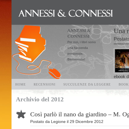
Una n
ANNESSI &
CONNESSI
Postat
Per noi, i libri sono
una faccenda
personale.
Benvenuto!
ebook da
HOME
RECENSIONI
SUCCULENZE DA LEGGERE
BOOK
Archivio del 2012
Così parlò il nano da giardino – M. O
Postato da
Legione
il
29 Dicembre 2012