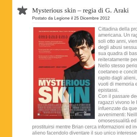
Mysterious skin – regia di G. Araki
Postato da
Legione
il
25 Dicembre 2012
Cittadina della pr
americana. Un rag
soli otto anni, vie
degli abusi sessua
sua quadra di bas
reiteratamente per
Nello stesso peri
coetaneo e concit
rapito dagli alien
vuoti di memoria e
epistassi.
Con il passare deg
ragazzi vivono le l
infuenzate da que
avvenimenti: Neill
omosessualità ed 
prostituirsi mentre Brian cerca informazioni ed in
alieno facendolo diventare il suo unico interesse