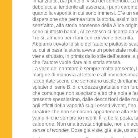
Innanzitutto, dal punto di vista del contenuto. La 
deboluccia, tendente all’assenza, i punti cardine
quanto la vaporità in cui sono immersi. C’è un s
dispersione che permea tutta la storia, assimilan
senz’altro, alla storia nonsense della Alice origi
sono piuttosto banali, Alice stessa ci ricorda da 
Troisi, almeno per i toni con cui viene descritta.
Abbiamo trovato lo stile dell’autore piuttosto sca
su cui si basa la storia aveva un potenziale molt
viene sfruttato, in primis dallo stile dell’autore, e
che l’autore vuole dare alla storia stessa.
La voce del narratore è sempre molto presente, 
margine di manovra al lettore e all’immedesima
raccontate scene che sembrano uscite direttame
splatter di serie B, di crudezza gratuita e non funz
che comunque non suscitano altro che noia e fas
presenta spessissimo, dalle descrizioni delle mu
agli effetti della vaporità sugli esseri viventi, fin
creature che non sembrano appartenere alla St
vampiri, che sembrano inseriti lì, a bella posta, t
calderone. Non una trovata originale, non un ac
sense of wonder
. Cose già viste, già lette, usur