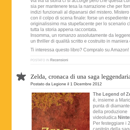
via via la storia ci si accorge però che questa cu
sia per mantenere tesa la narrazione che per forn
indizi funzionali al dipanarsi del mistero. Mister
con il colpo di scena finale: forse un espediente
originalissimo ma stupefacente per lo scenario 
tutta la storia appena raccontata.
Insomma, un romanzo assolutamente da leggere
un thriller di qualità scritto e costruito in manier
Ti interessa questo libro? Compralo su Amazon!
Recensioni
POSTATO IN
Zelda, cronaca di una saga leggendari
Postato da
Legione
il
1 Dicembre 2012
The Legend of Z
è, insieme a Mario
punta di diamante
della produzione
videoludica
Nint
Per festeggiare i 
capitolo della sag