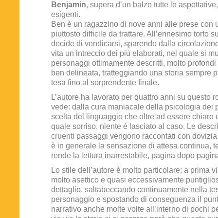
Benjamin
, supera d’un balzo tutte le aspettativ
esigenti.
Ben è un ragazzino di nove anni alle prese con
piuttosto difficile da trattare. All’ennesimo torto su
decide di vendicarsi, sparendo dalla circolazion
vita un intreccio dei più elaborati, nel quale si 
personaggi ottimamente descritti, molto profondi 
ben delineata, tratteggiando una storia sempre 
tesa fino al sorprendente finale.
L’autore ha lavorato per quattro anni su questo r
vede: dalla cura maniacale della psicologia dei 
scelta del linguaggio che oltre ad essere chiaro 
quale sorriso, niente è lasciato al caso. Le descri
cruenti passaggi vengono raccontati con dovizia d
è in generale la sensazione di attesa continua, t
rende la lettura inarrestabile, pagina dopo pagin
Lo stile dell’autore è molto particolare: a prima v
molto asettico e quasi eccessivamente puntiglios
dettaglio, saltabeccando continuamente nella tes
personaggio e spostando di conseguenza il punto
narrativo anche molte volte all’interno di pochi 