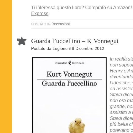
Ti interessa questo libro? Compralo su Amazon!
Express
Recensioni
POSTATO IN
Guarda l’uccellino – K Vonnegut
Postato da
Legione
il
8 Dicembre 2012
In realtà s
non soppor
Henry e An
diventando 
l’idea che s
ad assister
Stava dice
non era ma
grande, no
assistito a
Stava dice
più bella c
potevano 