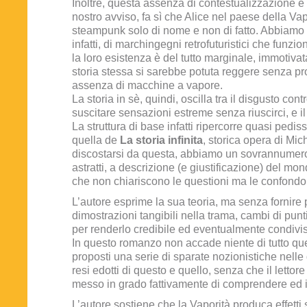
Inoltre, questa assenza di contestualizzazione è 
nostro avviso, fa sì che Alice nel paese della Vap
steampunk solo di nome e non di fatto. Abbiamo 
infatti, di marchingegni retrofuturistici che funz
la loro esistenza è del tutto marginale, immotivat
storia stessa si sarebbe potuta reggere senza p
assenza di macchine a vapore.
La storia in sè, quindi, oscilla tra il disgusto contr
suscitare sensazioni estreme senza riuscirci, e il
La struttura di base infatti ripercorre quasi ped
quella de
La storia infinita
, storica opera di Mi
discostarsi da questa, abbiamo un sovrannumero
astratti, a descrizione (e giustificazione) del m
che non chiariscono le questioni ma le confondo
L’autore esprime la sua teoria, ma senza fornire 
dimostrazioni tangibili nella trama, cambi di punti 
per renderlo credibile ed eventualmente condivisi
In questo romanzo non accade niente di tutto q
proposti una serie di sparate nozionistiche nell
resi edotti di questo e quello, senza che il letto
messo in grado fattivamente di comprendere ed
L’autore sostiene che la Vaporità produca effetti s