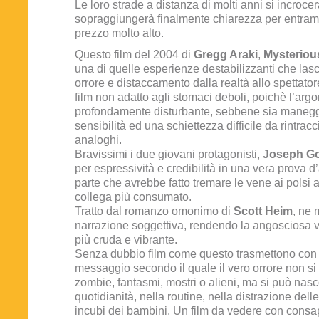
Le loro strade a distanza di molti anni si incroc
sopraggiungerà finalmente chiarezza per entram
prezzo molto alto.
Questo film del 2004 di
Gregg Araki
,
Mysteriou
una di quelle esperienze destabilizzanti che las
orrore e distaccamento dalla realtà allo spettatore
film non adatto agli stomaci deboli, poichè l’argo
profondamente disturbante, sebbene sia manegg
sensibilità ed una schiettezza difficile da rintracciar
analoghi.
Bravissimi i due giovani protagonisti,
Joseph Go
per espressività e credibilità in una vera prova d’
parte che avrebbe fatto tremare le vene ai polsi 
collega più consumato.
Tratto dal romanzo omonimo di
Scott Heim
, ne 
narrazione soggettiva, rendendo la angosciosa 
più cruda e vibrante.
Senza dubbio film come questo trasmettono con e
messaggio secondo il quale il vero orrore non si
zombie, fantasmi, mostri o alieni, ma si può nas
quotidianità, nella routine, nella distrazione dell
incubi dei bambini. Un film da vedere con cons