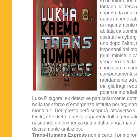
In un futuro non 
lontano, la Terra 
coperta da una co
quasi impenetrab
di inquinamento 
abitata da uomin
costrutti e cyborg
uno dopo l’altro, t
importanti del mo
primi ministri e ca
vengono colti da
e iniziano a mani
comportamenti si
rapidamente ad u
dei già fragili equi
potenze mondiali
Luke Pitagora, ex detective particolarmente dotat
nella task force d’emergenza istituita per arginare 
mondiale. Ben presto però scoprirà, attraverso 
lecite, che dietro questa apparente follia general
nasconde un’eminenza grigia dalla lunga mano e 
decisamente ambiziosi.
Trans-Humans Express
non è certo il primo r