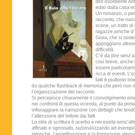
dell’esordiente An
edito dalla casa edi
Un romanzo, o per
racconto, che narr
scene, un tratto di 
ragazze amiche d’i
Gioia, che si sost
appoggiano attrave
difficoltà.
C’è da dire senz’a
così breve, anche 
essere particolarm
ricca di eventi. L’
fatti è piuttosto lin
da qualche flashback di memoria che però non 
l’organizzazione del racconto.
Si percepisce chiaramente il coinvolgimento emo
nei confronti di questa vicenda, al punto da port
infioraggiare la narrazione con dettagli che tend
l’attenzione del lettore dai fatti.
Lo stile di scrittura è acerbo e necessita senz’alt
affinato e sgrossato, razionalizzando ad esempio 
retoriche, l’aggettivazione e la formazione stessa