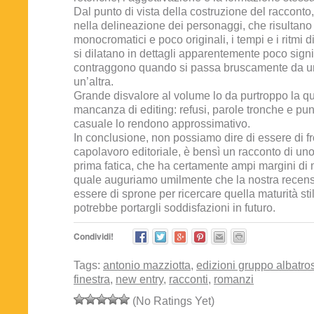
Dal punto di vista della costruzione del racconto
nella delineazione dei personaggi, che risultano 
monocromatici e poco originali, i tempi e i ritmi 
si dilatano in dettagli apparentemente poco signif
contraggono quando si passa bruscamente da u
un’altra.
Grande disvalore al volume lo da purtroppo la q
mancanza di editing: refusi, parole tronche e pu
casuale lo rendono approssimativo.
In conclusione, non possiamo dire di essere di f
capolavoro editoriale, è bensì un racconto di uno 
prima fatica, che ha certamente ampi margini di 
quale auguriamo umilmente che la nostra recen
essere di sprone per ricercare quella maturità sti
potrebbe portargli soddisfazioni in futuro.
Condividi!
Tags:
antonio mazziotta
,
edizioni gruppo albatro
finestra
,
new entry
,
racconti
,
romanzi
(No Ratings Yet)