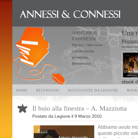
Una n
ANNESSI &
CONNESSI
Postat
Per noi, i libri sono
una faccenda
personale.
Benvenuto!
ebook da
HOME
RECENSIONI
SUCCULENZE DA LEGGERE
BOOK
Condividi
Il buio alla finestra – A. Mazziotta
Postato da
Legione
il
9 Marzo 2010
Abbiamo avuto mo
questo piccolo vo