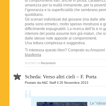
di componimenti vari, anche in prosa, caratterizz
amarezza per la realtà immanente, per la povertà 
l’ignoranza e la superficialità che sembrano perm
quotidiano.
Gli scenari individuati dal giovane (ma dalle alte
poeta sono ermetici, molto spesso mostruosi e gro
difficilmente espugnabili. La ricerca dell’Io e in 
interiore del poeta assume toni già maturi, che 
dalle stesse note apposte ai componimenti.
Una lettura complessa e suggestiva.
Ti interessa questo libro? Compralo su Amazon!
blasfemia
Recensioni
POSTATO IN
Scheda: Verso altri cieli – F. Porta
Postato da
A&C Staff
il
25 Novembre 2013
Le “vibran