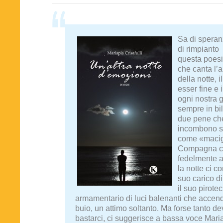
Sa di speran
di rimpianto
questa poes
che canta l’
della notte, i
esser fine e i
ogni nostra g
sempre in bil
due pene che
incombono s
come «macig
Compagna c
fedelmente a 
la notte ci c
suo carico di 
il suo pirote
armamentario di luci balenanti che accend
buio, un attimo soltanto. Ma forse tanto d
bastarci, ci suggerisce a bassa voce Mari