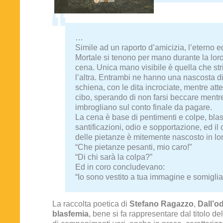
…
Simile ad un raporto d’amicizia, l’eterno ed
Mortale si tenono per mano durante la loro
cena. Unica mano visibile è quella che st
l’altra. Entrambi ne hanno una nascosta di
schiena, con le dita incrociate, mentre att
cibo, sperando di non farsi beccare mentr
imbrogliano sul conto finale da pagare.
La cena è base di pentimenti e colpe, bla
santificazioni, odio e sopportazione, ed il 
delle pietanze è mitemente nascosto in lor
“Che pietanze pesanti, mio caro!”
“Di chi sarà la colpa?”
Ed in coro concludevano:
“Io sono vestito a tua immagine e somiglia
La raccolta poetica di
Stefano Ragazzo
,
Dall’od
blasfemia
, bene si fa rappresentare dal titolo del