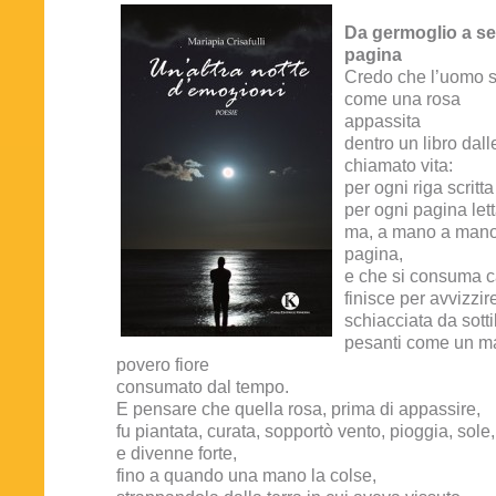
Da germoglio a s
pagina
Credo che l’uomo s
come una rosa
appassita
dentro un libro dall
chiamato vita:
per ogni riga scritt
per ogni pagina let
ma, a mano a mano 
pagina,
e che si consuma c
finisce per avvizzir
schiacciata da sottil
pesanti come un m
povero fiore
consumato dal tempo.
E pensare che quella rosa, prima di appassire,
fu piantata, curata, sopportò vento, pioggia, sole,
e divenne forte,
fino a quando una mano la colse,