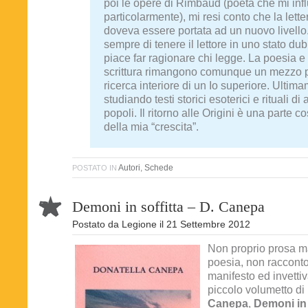
poi le opere di Rimbaud (poeta che mi inf
particolarmente), mi resi conto che la lette
doveva essere portata ad un nuovo livello
sempre di tenere il lettore in uno stato du
piace far ragionare chi legge. La poesia e 
scrittura rimangono comunque un mezzo 
ricerca interiore di un Io superiore. Ultim
studiando testi storici esoterici e rituali di 
popoli. Il ritorno alle Origini è una parte c
della mia “crescita”.
Autori
,
Schede
POSTATO IN
Demoni in soffitta – D. Canepa
Postato da
Legione
il
21 Settembre 2012
Non proprio prosa
poesia, non raccont
manifesto ed invetti
piccolo volumetto di
Canepa
,
Demoni in 