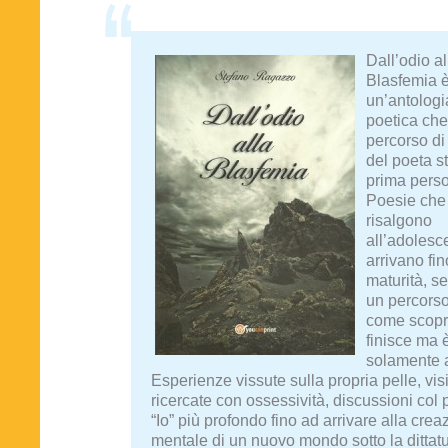
Dall’odio al
Blasfemia 
un’antologi
poetica che
percorso di
del poeta s
prima pers
Poesie che
risalgono
all’adolesc
arrivano fin
maturità, 
un percorso
come scopri
finisce ma 
solamente al
Esperienze vissute sulla propria pelle, vis
ricercate con ossessività, discussioni col 
“Io” più profondo fino ad arrivare alla crea
mentale di un nuovo mondo sotto la dittat