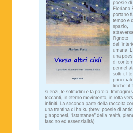
poesie di
Floriana 
portano fu
tempo e d
spazio,
attravers
l’ignoto
dell’interi
umana. L
una poesi
di contorn
pennellat
sottili. I t
principali
liriche: il
silenzi, le solitudini e la parola. Immagini 
toccanti, in eterno movimento, in rotta vers
infiniti. La seconda parte della raccolta co
una trentina di haiku (brevi poesie di antic
giapponesi, “istantanee” della realtà, pien
fascino ed essenzialità).