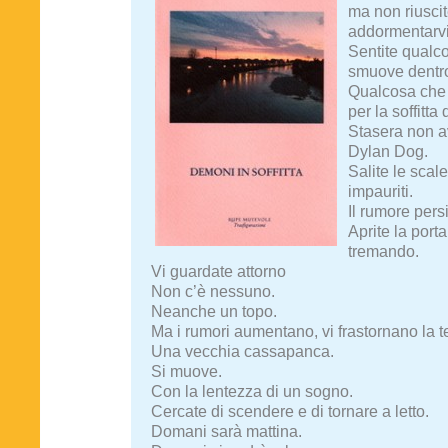
ma non riusci
addormentarvi
Sentite qualc
smuove dentro
Qualcosa che
per la soffitta 
Stasera non av
Dylan Dog.
Salite le scale
impauriti.
Il rumore persi
Aprite la porta
tremando.
Vi guardate attorno
Non c’è nessuno.
Neanche un topo.
Ma i rumori aumentano, vi frastornano la t
Una vecchia cassapanca.
Si muove.
Con la lentezza di un sogno.
Cercate di scendere e di tornare a letto.
Domani sarà mattina.