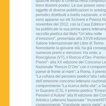
qualche tempo si cimenta nella composizi
brevi drammi poetici. Le sue poesie sono 
oggetto di diverse pubblicazioni in antolo
periodici distribuiti a livello nazionale, e in
sono apparse sui siti Scrivere e Poesia N
novembre del 2012, con la Casa Editrice 
ha pubblicato la sua prima opera letterari
raccolta poetica dal titolo “Un’altra notte
d’emozioni”, presentata alla XXVII edizion
Salone Internazionale del Libro di Torino.
Nonostante la giovane età, ha già conseg
numerosi premi e menzioni: Ha vinto, a
Ronciglione (VT), il Roncio d’Oro -Premi
Pierini”- alla XX edizione del Concorso Le
Nazionale “Roncio D’Oro” con il componim
paese di fronte al mare”; a Roma, il premi
“La collana del pensiero poetico”alla I edi
dell’omonimo concorso letterario nazional
componimento “La ricerca della vita”; a Sa
in Guarano (CS), il premio poetico “Emozi
Pensieri d’Autore” alla III edizione del Co
Artistico Letterario Nazionale ” IncontrARTI
componimento “Viandante senza meta”; a 