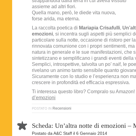
strappandola dalla terra in cui aveva vissuto
assieme ad altri fiori.
Quella mano, però, le diede vita nuova,
forse arida, ma eterna.
La raccolta poetica di
Mariapia Crisafulli
,
Un’alt
emozioni
, si incentra sugli aspetti più semplici 
particolare sulla notte, occasione di ristoro per l
rinnovata comunione con i propri sentimenti, ma
natura in generale e le sue manifestazioni, che 
sintetizzano e semplificano i grandi eventi della
Semplici, introspettive, talvolta un po’ naif, le po
rivelano un animo tanto sensibile quanto giovan
Sicuramente con lo studio e l’esperienza non m
crescere in profondità ed efficacia espressiva.
Ti interessa questo libro? Compralo su Amazon!
d’emozioni
Recensioni
POSTATO IN
Scheda: Un’altra notte di emozioni – M
Postato da
A&C Staff
il
6 Gennaio 2014