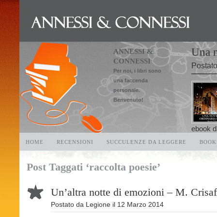
Una n
ANNESSI &
CONNESSI
Postat
Per noi, i libri sono
una faccenda
personale.
Benvenuto!
ebook da
HOME
RECENSIONI
SUCCULENZE DA LEGGERE
BOOK
Post Taggati ‘raccolta poesie’
Un’altra notte di emozioni – M. Crisaf
Postato da
Legione
il
12 Marzo 2014