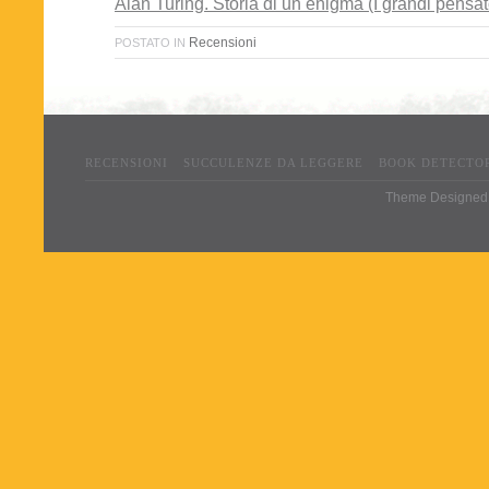
Alan Turing. Storia di un enigma (I grandi pensat
Recensioni
POSTATO IN
RECENSIONI
SUCCULENZE DA LEGGERE
BOOK DETECTO
Theme Designed