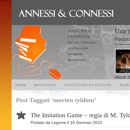
Una n
ANNESSI &
CONNESSI
Postat
Per noi, i libri sono
una faccenda
personale.
Benvenuto!
ebook da
HOME
RECENSIONI
SUCCULENZE DA LEGGERE
BOOK
Post Taggati ‘morten tyldum’
The Imitation Game – regia di M. Ty
Postato da
Legione
il
15 Gennaio 2015