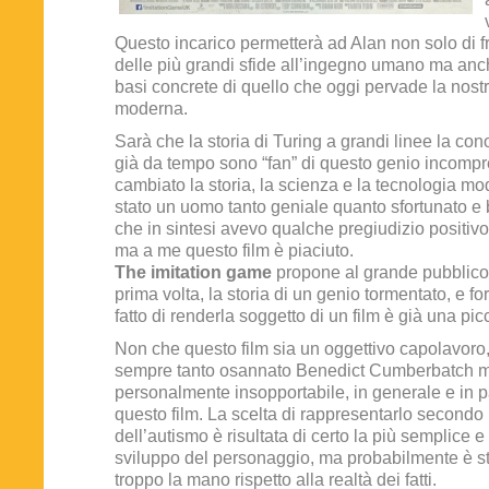
Questo incarico permetterà ad Alan non solo di 
delle più grandi sfide all’ingegno umano ma anch
basi concrete di quello che oggi pervade la nostr
moderna.
Sarà che la storia di Turing a grandi linee la co
già da tempo sono “fan” di questo genio incomp
cambiato la storia, la scienza e la tecnologia mo
stato un uomo tanto geniale quanto sfortunato e 
che in sintesi avevo qualche pregiudizio positivo
ma a me questo film è piaciuto.
The imitation game
propone al grande pubblico,
prima volta, la storia di un genio tormentato, e fo
fatto di renderla soggetto di un film è già una picc
Non che questo film sia un oggettivo capolavoro, a
sempre tanto osannato Benedict Cumberbatch m
personalmente insopportabile, in generale e in pa
questo film. La scelta di rappresentarlo secondo i 
dell’autismo è risultata di certo la più semplice e
sviluppo del personaggio, ma probabilmente è st
troppo la mano rispetto alla realtà dei fatti.