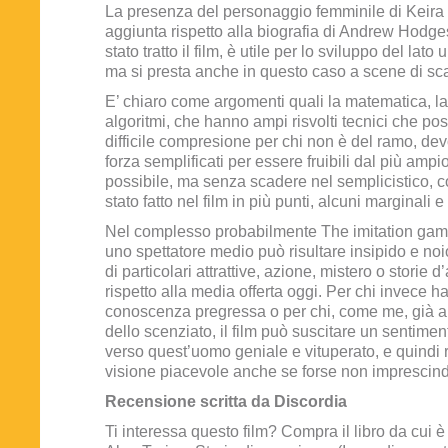
La presenza del personaggio femminile di Keira 
aggiunta rispetto alla biografia di Andrew Hodge
stato tratto il film, è utile per lo sviluppo del lat
ma si presta anche in questo caso a scene di scar
E’ chiaro come argomenti quali la matematica, la
algoritmi, che hanno ampi risvolti tecnici che po
difficile compresione per chi non è del ramo, de
forza semplificati per essere fruibili dal più ampi
possibile, ma senza scadere nel semplicistico, 
stato fatto nel film in più punti, alcuni marginali e a
Nel complesso probabilmente The imitation game
uno spettatore medio può risultare insipido e noi
di particolari attrattive, azione, mistero o storie
rispetto alla media offerta oggi. Per chi invece 
conoscenza pregressa o per chi, come me, già a
dello scenziato, il film può suscitare un sentimen
verso quest’uomo geniale e vituperato, e quindi r
visione piacevole anche se forse non imprescind
Recensione scritta da Discordia
Ti interessa questo film? Compra il libro da cui è