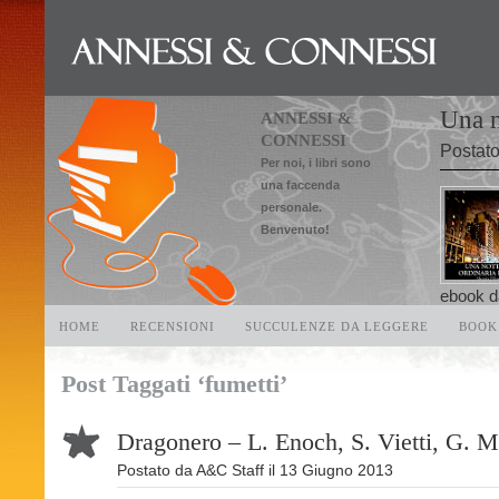
Una n
ANNESSI &
CONNESSI
Postat
Per noi, i libri sono
una faccenda
personale.
Benvenuto!
ebook da
HOME
RECENSIONI
SUCCULENZE DA LEGGERE
BOOK
Post Taggati ‘fumetti’
Dragonero – L. Enoch, S. Vietti, G. M
Postato da
A&C Staff
il
13 Giugno 2013