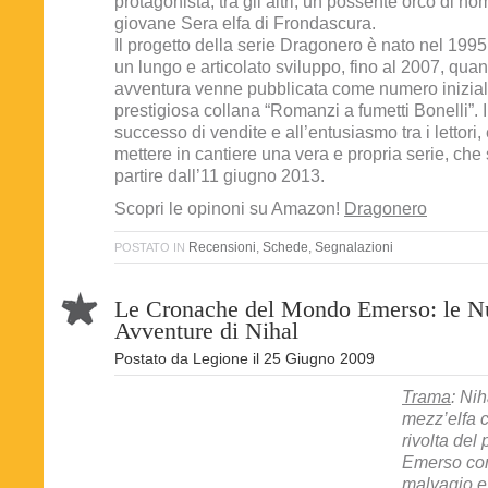
protagonista, tra gli altri, un possente orco di n
giovane Sera elfa di Frondascura.
Il progetto della serie Dragonero è nato nel 1995
un lungo e articolato sviluppo, fino al 2007, qu
avventura venne pubblicata come numero inizial
prestigiosa collana “Romanzi a fumetti Bonelli”. I
successo di vendite e all’entusiasmo tra i lettori, 
mettere in cantiere una vera e propria serie, che 
partire dall’11 giugno 2013.
Scopri le opinoni su Amazon!
Dragonero
Recensioni
,
Schede
,
Segnalazioni
POSTATO IN
Le Cronache del Mondo Emerso: le N
Avventure di Nihal
Postato da
Legione
il
25 Giugno 2009
Trama
: Ni
mezz’elfa 
rivolta del
Emerso cont
malvagio e