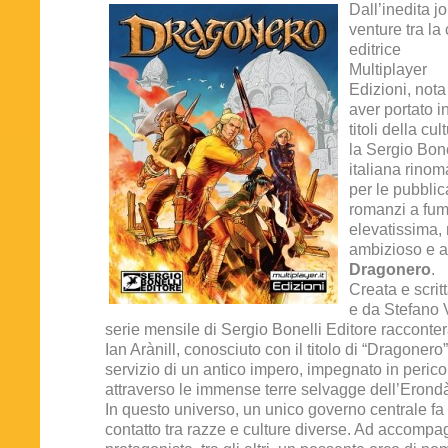
Dall’inedita jo
venture tra la
editrice
Multiplayer
Edizioni, nota
aver portato in
titoli della cu
la Sergio Bone
italiana rino
per le pubblic
romanzi a fume
elevatissima,
ambizioso e a
Dragonero
.
Creata e scri
e da Stefano V
serie mensile di Sergio Bonelli Editore racconter
Ian Arànill, conosciuto con il titolo di “Dragonero
servizio di un antico impero, impegnato in peric
attraverso le immense terre selvagge dell’Erondà
In questo universo, un unico governo centrale fa
contatto tra razze e culture diverse. Ad accompag