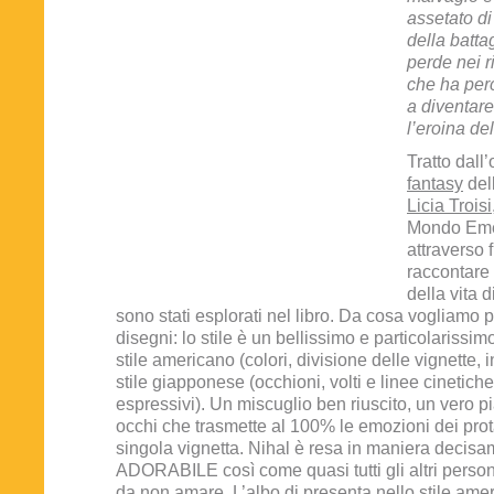
assetato di
della battag
perde nei r
che ha perc
a diventar
l’eroina d
Tratto dal
fantasy
dell
Licia Troisi
Mondo Eme
attraverso 
raccontare 
della vita 
sono stati esplorati nel libro. Da cosa vogliamo p
disegni: lo stile è un bellissimo e particolarissim
stile americano (colori, divisione delle vignette, 
stile giapponese (occhioni, volti e linee cinetich
espressivi). Un miscuglio ben riuscito, un vero pi
occhi che trasmette al 100% le emozioni dei prot
singola vignetta. Nihal è resa in maniera decis
ADORABILE così come quasi tutti gli altri person
da non amare. L’albo di presenta nello stile ame