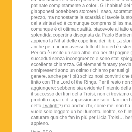
patinate completamente a colori. Gli habitué dei
giapponesi potrebbero storcere il naso, soprattutt
prezzo, ma nonostante la scarsità di tavole la sto
della sintesi ed è comunque comprensibilissima.
comunque è di ottima qualità, piacevole al tatto e
splendida copertina disegnata da
Paolo Barbieri
appieno la Nihal delle copertine dei libri. La sto
anche per chi non avesse letto il libro ed è estr
Per ora è uscito un solo albo, ma per 40 pagine g
succeduti senza incongruenze e sono stati spiegat
eccellente chiarezza. Gli elementi fantasy (ovvi
onnipresenti sono un ottimo richiamo per tutti gli
genere, anche per i più schizzinosi convinti che tu
finito con
The Lord of the Rings
. Per il resto non
aggiungere: sebbene sia evidente l’intento dell
il successo dei libri della Troisi, non ci troviamo 
prodotto capace di appassionare solo i fan ciech
detto
Twilight
?) ma anche chi, come me, non ha mai
vuole solo leggere un bel fumetto. Inoltre, se l’in
catturare qualche fan in più per Licia Troisi… beh,
appieno.