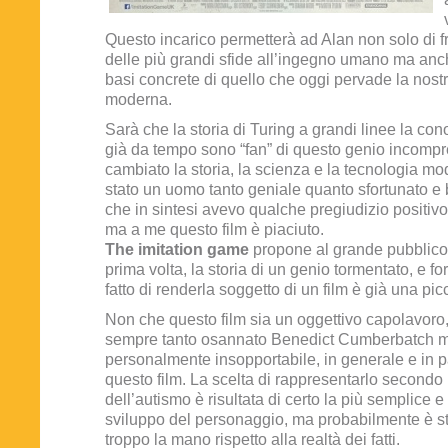
Questo incarico permetterà ad Alan non solo di 
delle più grandi sfide all’ingegno umano ma anch
basi concrete di quello che oggi pervade la nostr
moderna.
Sarà che la storia di Turing a grandi linee la co
già da tempo sono “fan” di questo genio incomp
cambiato la storia, la scienza e la tecnologia mo
stato un uomo tanto geniale quanto sfortunato e 
che in sintesi avevo qualche pregiudizio positivo
ma a me questo film è piaciuto.
The imitation game
propone al grande pubblico,
prima volta, la storia di un genio tormentato, e fo
fatto di renderla soggetto di un film è già una picc
Non che questo film sia un oggettivo capolavoro, a
sempre tanto osannato Benedict Cumberbatch m
personalmente insopportabile, in generale e in pa
questo film. La scelta di rappresentarlo secondo i 
dell’autismo è risultata di certo la più semplice e
sviluppo del personaggio, ma probabilmente è st
troppo la mano rispetto alla realtà dei fatti.