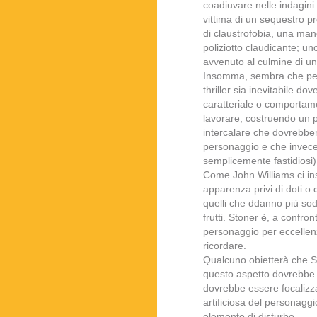
coadiuvare nelle indagini 
vittima di un sequestro p
di claustrofobia, una man
poliziotto claudicante; u
avvenuto al culmine di u
Insomma, sembra che per 
thriller sia inevitabile do
caratteriale o comportamen
lavorare, costruendo un 
intercalare che dovrebber
personaggio e che invece l
semplicemente fastidiosi)
Come John Williams ci in
apparenza privi di doti o d
quelli che ddanno più sodd
frutti. Stoner è, a confron
personaggio per eccellen
ricordare.
Qualcuno obietterà che S
questo aspetto dovrebbe va
dovrebbe essere focalizza
artificiosa del personaggi
elemento di disturbo.