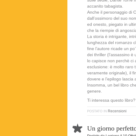
sulle sedie, Dante Torre h
accanito tabagista.
Anche il personaggio di 
dall’ossimoro del suo nome
ed onesto, piegato in ult
che la riempie di angosci
La storia è intrigante, int
lunghezza del romanzo c
fine l’autore ricade un po
dei thriller (l’assassino 
lo capisce non perchè ci 
esclusione: è molto raro t
veramente originale), il f
dovere e l’epilogo lascia 
Insomma, un bel libro che c
genere.
Ti interessa questo libr
Recensioni
POSTATO IN
Un giorno perfett