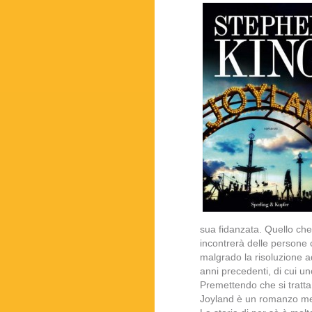
sua fidanzata. Quello che
incontrerà delle persone 
malgrado la risoluzione ad
anni precedenti, di cui u
Premettendo che si tratta
Joyland è un romanzo me