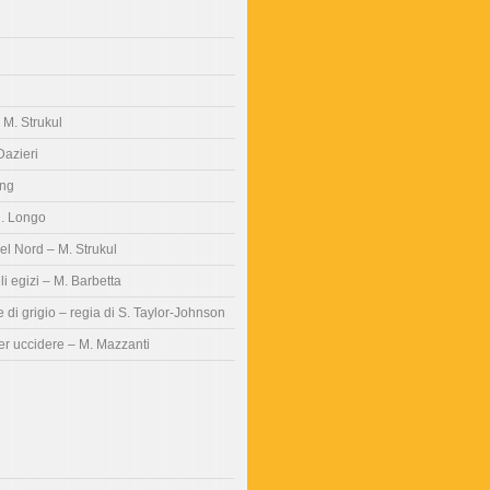
– M. Strukul
Dazieri
ing
D. Longo
del Nord – M. Strukul
gli egizi – M. Barbetta
di grigio – regia di S. Taylor-Johnson
er uccidere – M. Mazzanti