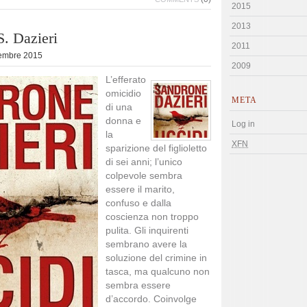
2015
2013
S. Dazieri
2011
embre 2015
2009
L’efferato
omicidio
META
di una
donna e
Log in
la
XFN
sparizione del figlioletto
di sei anni; l’unico
colpevole sembra
essere il marito,
confuso e dalla
coscienza non troppo
pulita. Gli inquirenti
sembrano avere la
soluzione del crimine in
tasca, ma qualcuno non
sembra essere
d’accordo. Coinvolge