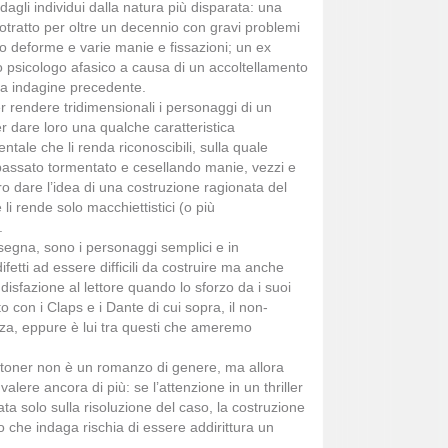
dagli individui dalla natura più disparata: una
rotratto per oltre un decennio con gravi problemi
o deforme e varie manie e fissazioni; un ex
no psicologo afasico a causa di un accoltellamento
na indagine precedente.
rendere tridimensionali i personaggi di un
ver dare loro una qualche caratteristica
tale che li renda riconoscibili, sulla quale
passato tormentato e cesellando manie, vezzi e
o dare l’idea di una costruzione ragionata del
i rende solo macchiettistici (o più
.
segna, sono i personaggi semplici e in
ifetti ad essere difficili da costruire ma anche
isfazione al lettore quando lo sforzo da i suoi
to con i Claps e i Dante di cui sopra, il non-
za, eppure è lui tra questi che ameremo
toner non è un romanzo di genere, ma allora
lere ancora di più: se l’attenzione in un thriller
ta solo sulla risoluzione del caso, la costruzione
o che indaga rischia di essere addirittura un