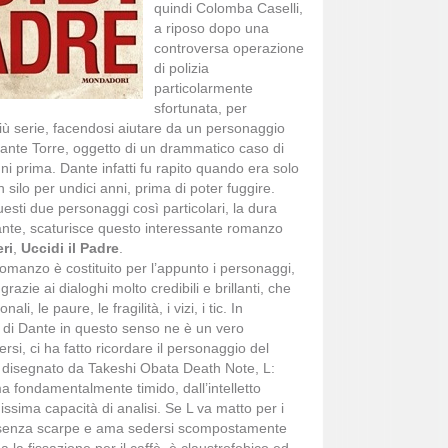
quindi Colomba Caselli,
a riposo dopo una
controversa operazione
di polizia
particolarmente
sfortunata, per
 più serie, facendosi aiutare da un personaggio
Dante Torre, oggetto di un drammatico caso di
ni prima. Dante infatti fu rapito quando era solo
silo per undici anni, prima di poter fuggire.
esti due personaggi così particolari, la dura
ante, scaturisce questo interessante romanzo
ri
,
Uccidi il Padre
.
romanzo è costituito per l’appunto i personaggi,
grazie ai dialoghi molto credibili e brillanti, che
ali, le paure, le fragilità, i vizi, i tic. In
o di Dante in questo senso ne è un vero
rsi, ci ha fatto ricordare il personaggio del
disegnato da Takeshi Obata Death Note, L:
 fondamentalmente timido, dall’intelletto
ssima capacità di analisi. Se L va matto per i
o senza scarpe e ama sedersi scompostamente