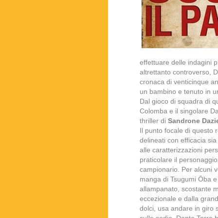
effettuare delle indagini
altrettanto controverso, 
cronaca di venticinque an
un bambino e tenuto in un 
Dal gioco di squadra di qu
Colomba e il singolare D
thriller di
Sandrone Dazie
Il punto focale di questo 
delineati con efficacia sia 
alle caratterizzazioni person
praticolare il personaggi
campionario. Per alcuni ve
manga di Tsugumi Ōba e 
allampanato, scostante ma
eccezionale e dalla grandi
dolci, usa andare in gir