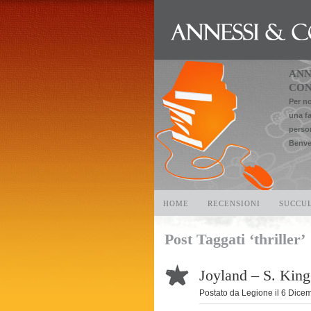
ANN
CON
Per no
una f
perso
Benve
HOME
RECENSIONI
SUCCU
Post Taggati ‘thriller’
Joyland – S. King
Postato da
Legione
il
6 Dice