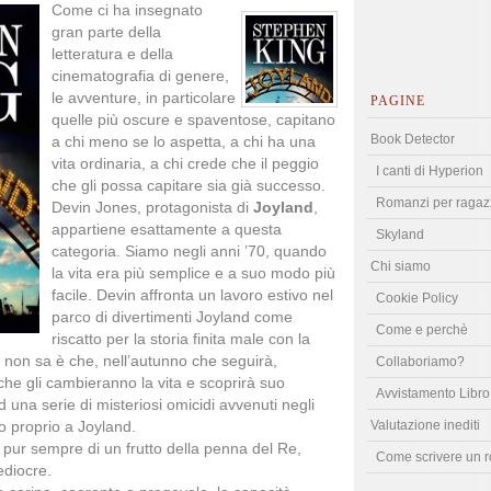
Come ci ha insegnato
gran parte della
letteratura e della
cinematografia di genere,
le avventure, in particolare
PAGINE
quelle più oscure e spaventose, capitano
Book Detector
a chi meno se lo aspetta, a chi ha una
vita ordinaria, a chi crede che il peggio
I canti di Hyperion
che gli possa capitare sia già successo.
Romanzi per ragaz
Devin Jones, protagonista di
Joyland
,
appartiene esattamente a questa
Skyland
categoria. Siamo negli anni ’70, quando
Chi siamo
la vita era più semplice e a suo modo più
facile. Devin affronta un lavoro estivo nel
Cookie Policy
parco di divertimenti Joyland come
Come e perchè
riscatto per la storia finita male con la
 non sa è che, nell’autunno che seguirà,
Collaboriamo?
che gli cambieranno la vita e scoprirà suo
Avvistamento Libro
 una serie di misteriosi omicidi avvenuti negli
Valutazione inediti
no proprio a Joyland.
 pur sempre di un frutto della penna del Re,
Come scrivere un 
diocre.