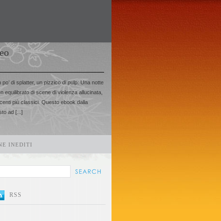
deo
po’ di splatter, un pizzico di pulp: Una notte
en equilibrato di scene di violenza allucinata,
centi più classici. Questo ebook dalla
o ad [...]
E INEDITI
RSS