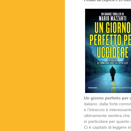
Postato da
Legione
il
10 Otto
Un giorno perfetto per 
italiano, dalla forte conn
e l’intreccio è interessa
ultimamente sembra che i g
in particolare per quanto
Ci è capitato di leggere in