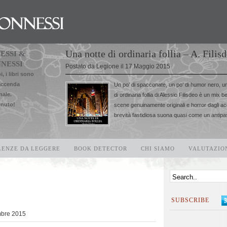
Una notte di ordinaria follia – A. Filis
ESSI &
NESSI
Postato da
Legione
il
17 Maggio 2015
i, i libri sono
accenda
Un po’ di spacconate, un po’ di humor nero, un 
nale.
di ordinaria follia di Alessio Filisdeo è un mix b
nuto!
scene genuinamente originali e horror dagli ac
brevità fastidiosa suona quasi come un antipast
LENZE DA LEGGERE
BOOK DETECTOR
CHI SIAMO
VALUTAZION
SUBSCRIBE
mbre 2015