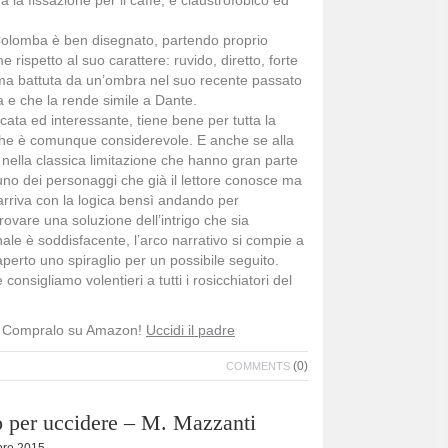
a la fissazione per il caffè, è claustrofobico ed
Colomba è ben disegnato, partendo proprio
 rispetto al suo carattere: ruvido, diretto, forte
ima battuta da un’ombra nel suo recente passato
a e che la rende simile a Dante.
ricata ed interessante, tiene bene per tutta la
he è comunque considerevole. E anche se alla
’ nella classica limitazione che hanno gran parte
è uno dei personaggi che già il lettore conosce ma
arriva con la logica bensì andando per
rovare una soluzione dell’intrigo che sia
inale è soddisfacente, l’arco narrativo si compie a
aperto uno spiraglio per un possibile seguito.
onsigliamo volentieri a tutti i rosicchiatori del
o? Compralo su Amazon!
Uccidi il padre
(0)
COMMENTS
o per uccidere – M. Mazzanti