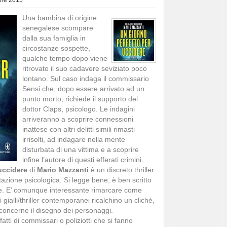
bre 2015
Una bambina di origine
senegalese scompare
dalla sua famiglia in
circostanze sospette,
qualche tempo dopo viene
ritrovato il suo cadavere seviziato poco
lontano. Sul caso indaga il commissario
Sensi che, dopo essere arrivato ad un
punto morto, richiede il supporto del
dottor Claps, psicologo. Le indagini
arriveranno a scoprire connessioni
inattese con altri delitti simili rimasti
irrisolti, ad indagare nella mente
disturbata di una vittima e a scoprire
infine l’autore di questi efferati crimini.
uccidere
di
Mario Mazzanti
è un discreto thriller
otazione psicologica. Si legge bene, è ben scritto
nte. E’ comunque interessante rimarcare come
ialli/thriller contemporanei ricalchino un clichè,
 concerne il disegno dei personaggi.
fatti di commissari o poliziotti che si fanno