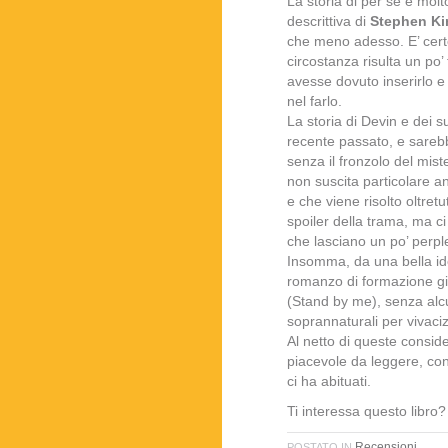
La storia di per sè è molt
descrittiva di
Stephen Ki
che meno adesso. E’ certo
circostanza risulta un po
avesse dovuto inserirlo e
nel farlo.
La storia di Devin e dei 
recente passato, e sareb
senza il fronzolo del mist
non suscita particolare an
e che viene risolto oltret
spoiler della trama, ma ci
che lasciano un po’ perpl
Insomma, da una bella id
romanzo di formazione gi
(Stand by me), senza alcu
soprannaturali per vivaci
Al netto di queste consi
piacevole da leggere, con
ci ha abituati.
Ti interessa questo libr
Recensioni
POSTATO IN