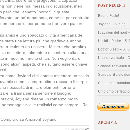
o carina, coerente e pregevole, la capacità
POST RECENTI
ng
non viene mai messa in discussione, men
 però che l’aspetto “horror” in questa
Buone Feste!
’ forzato, un po’ appannato, come se per contratto
 non perchè lui per primo ne trae vero piacere
Joyland – S. King
I cavalieri del nord 
suoi amici è uno spaccato di vita americana del
be stata una lettura più che gradevole anche
Uccidi il Padre – S. 
ero truculento da risolvere. Mistero che peraltro
Doctor Sleep – S. K
sia nel lettore, talmente è di contorno alla storia,
L’uomo verticale – 
utto in modi non molto chiari. Non voglio dare
 sono alcuni aspetti, che risultano essere chiave,
Scheda: I cavalieri 
essi.
Stargate, il cielo de
ea come Joyland ci si poteva aspettare un solido
ovanile come il sempre ottimo racconto Il corpo
Cinquanta sfumature 
na necessità di infilare elementi horror o
Un giorno perfetto p
zzare la trama senza sentirne il bisogno.
derazioni, Joyland rimane un romanzo molto
 personaggi vividi e realistici come sempre il Re
o? Compralo su Amazon!
Joyland
ARCHIVIO
(0)
COMMENTS