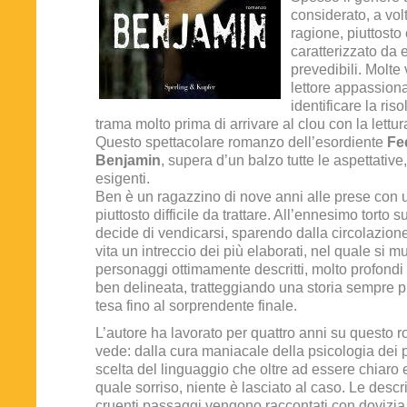
considerato, a vol
ragione, piuttost
caratterizzato da 
prevedibili. Molte v
lettore appassiona
identificare la ris
trama molto prima di arrivare al clou con la lettur
Questo spettacolare romanzo dell’esordiente
Fe
Benjamin
, supera d’un balzo tutte le aspettativ
esigenti.
Ben è un ragazzino di nove anni alle prese con
piuttosto difficile da trattare. All’ennesimo torto su
decide di vendicarsi, sparendo dalla circolazion
vita un intreccio dei più elaborati, nel quale si 
personaggi ottimamente descritti, molto profondi 
ben delineata, tratteggiando una storia sempre 
tesa fino al sorprendente finale.
L’autore ha lavorato per quattro anni su questo r
vede: dalla cura maniacale della psicologia dei 
scelta del linguaggio che oltre ad essere chiaro 
quale sorriso, niente è lasciato al caso. Le descri
cruenti passaggi vengono raccontati con dovizia d