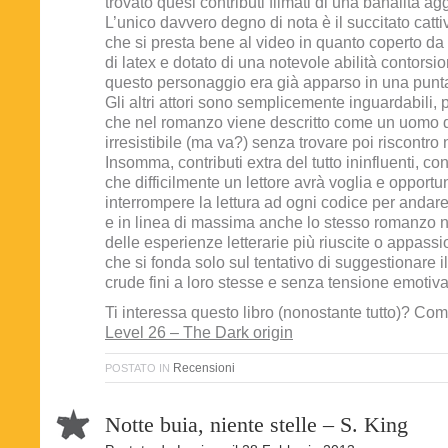
trovato quesi contributi filmati di una banalità ag
L’unico davvero degno di nota è il succitato catt
che si presta bene al video in quanto coperto da
di latex e dotato di una notevole abilità contorsion
questo personaggio era già apparso in una puntat
Gli altri attori sono semplicemente inguardabili, p
che nel romanzo viene descritto come un uomo d
irresistibile (ma va?) senza trovare poi riscontro n
Insomma, contributi extra del tutto ininfluenti, 
che difficilmente un lettore avrà voglia e opportun
interrompere la lettura ad ogni codice per andare
e in linea di massima anche lo stesso romanzo n
delle esperienze letterarie più riuscite o appassio
che si fonda solo sul tentativo di suggestionare i
crude fini a loro stesse e senza tensione emotiva,
Ti interessa questo libro (nonostante tutto)? C
Level 26 – The Dark origin
Recensioni
POSTATO IN
Notte buia, niente stelle – S. King