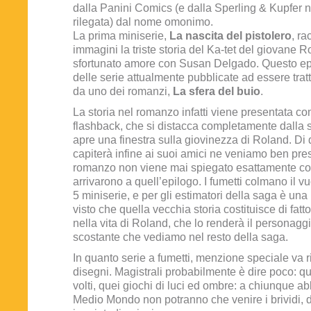
dalla Panini Comics (e dalla Sperling & Kupfer n
rilegata) dal nome omonimo.
La prima miniserie,
La nascita del pistolero
, ra
immagini la triste storia del Ka-tet del giovane 
sfortunato amore con Susan Delgado. Questo epi
delle serie attualmente pubblicate ad essere trat
da uno dei romanzi,
La sfera del buio
.
La storia nel romanzo infatti viene presentata c
flashback, che si distacca completamente dalla st
apre una finestra sulla giovinezza di Roland. Di 
capiterà infine ai suoi amici ne veniamo ben pres
romanzo non viene mai spiegato esattamente c
arrivarono a quell’epilogo. I fumetti colmano il vu
5 miniserie, e per gli estimatori della saga è una
visto che quella vecchia storia costituisce di fatto
nella vita di Roland, che lo renderà il personagg
scostante che vediamo nel resto della saga.
In quanto serie a fumetti, menzione speciale va r
disegni. Magistrali probabilmente è dire poco: que
volti, quei giochi di luci ed ombre: a chiunque ab
Medio Mondo non potranno che venire i brividi, d