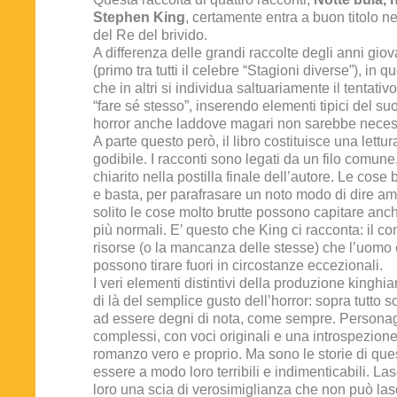
Stephen King
, certamente entra a buon titolo n
del Re del brivido.
A differenza delle grandi raccolte degli anni giov
(primo tra tutti il celebre “Stagioni diverse”), in q
che in altri si individua saltuariamente il tentativo
“fare sé stesso”, inserendo elementi tipici del suo
horror anche laddove magari non sarebbe neces
A parte questo però, il libro costituisce una lett
godibile. I racconti sono legati da un filo comune
chiarito nella postilla finale dell’autore. Le cos
e basta, per parafrasare un noto modo di dire am
solito le cose molto brutte possono capitare anc
più normali. E’ questo che King ci racconta: il c
risorse (o la mancanza delle stesse) che l’uomo
possono tirare fuori in circostanze eccezionali.
I veri elementi distintivi della produzione kinghian
di là del semplice gusto dell’horror: sopra tutto 
ad essere degni di nota, come sempre. Personag
complessi, con voci originali e una introspezion
romanzo vero e proprio. Ma sono le storie di ques
essere a modo loro terribili e indimenticabili. Las
loro una scia di verosimiglianza che non può lasc