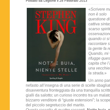
Postato da
Legione
il
28 Febbraio 2013
«
Scrivere m
non è solo
questione di
cattiva sinta
scarso spirit
osservazione
quando ci si 
raccontare s
la gente fa 
Quando, mi v
rifugge quest
capita che l
una vecchiet
la strada.
»
Un anno par
nefasto all’insegna di una serie di scelte sbagli
disavventura fronteggiata da una tranquilla scritt
gialli da salotto; un curioso incontro tra un mala
bizzarro venditore di “giuste estensioni”; la scop
del piccolo segretuccio del marito.
Questa raccolta di quattro racconti,
Notte buia, n