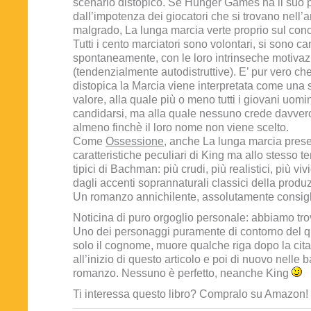
scenario distopico. Se Hunger Games ha il suo p
dall’impotenza dei giocatori che si trovano nell’a
malgrado, La lunga marcia verte proprio sul con
Tutti i cento marciatori sono volontari, si sono ca
spontaneamente, con le loro intrinseche motivaz
(tendenzialmente autodistruttive). E’ pur vero che
distopica la Marcia viene interpretata come una 
valore, alla quale più o meno tutti i giovani uomin
candidarsi, ma alla quale nessuno crede davvero
almeno finchè il loro nome non viene scelto.
Come
Ossessione
, anche La lunga marcia pres
caratteristiche peculiari di King ma allo stesso t
tipici di Bachman: più crudi, più realistici, più vivi
dagli accenti soprannaturali classici della produz
Un romanzo annichilente, assolutamente consigl
Noticina di puro orgoglio personale: abbiamo tro
Uno dei personaggi puramente di contorno del qu
solo il cognome, muore qualche riga dopo la cita
all’inizio di questo articolo e poi di nuovo nelle ba
romanzo. Nessuno è perfetto, neanche King
Ti interessa questo libro? Compralo su Amazon!