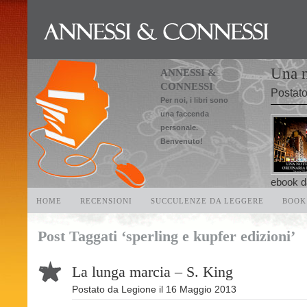
Una n
ANNESSI &
CONNESSI
Postat
Per noi, i libri sono
una faccenda
personale.
Benvenuto!
ebook da
HOME
RECENSIONI
SUCCULENZE DA LEGGERE
BOOK
Post Taggati ‘sperling e kupfer edizioni’
La lunga marcia – S. King
Postato da
Legione
il
16 Maggio 2013