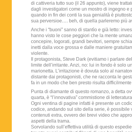
di cattiveria tutto suo (il 26 appunto), viene tratta
dagli investigatori come un mostro di ingegno e
quando in fin dei conti la sua genialità è piuttost
sua perversioe…. beh, di quella parleremo più av
Anche i “buoni” sanno di stantìo e già letto: inves
hanno visto le cose peggiori che la mente uman
concepire, logorati, grandi bevitori, sempre schia
inetti dalla voce grossa e dalle maniere gratuita
violente.
Il protagonista, Steve Dark (evitiamo i parlare de
limite dell’irritante. Anzi, no: lui in fondo è solo
marionetta. L’irritazione è dovuta solo al narrat
distante dai protagonisti, che ne racconta le gesta
fa in un modo che ben presto risulta difficilmente
Punta di diamante di questo romanzo, a detta ov
quarta, è “l’innovativa” commistione di letteratura
Ogni ventina di pagine infatti è presente un cod
codice, andando sul sito della serie, è possibile 
contenuti extra, ovvero dei brevi video che appr
aspetti della trama.
Sorvolando sull’effettiva utilità di questo esped