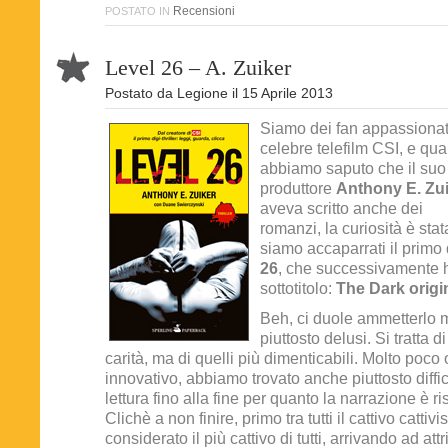
Recensioni
POSTATO IN
Level 26 – A. Zuiker
Postato da
Legione
il
15 Aprile 2013
Siamo dei fan appassionat
celebre telefilm CSI, e qu
abbiamo saputo che il suo
produttore
Anthony E. Zu
aveva scritto anche dei
romanzi, la curiosità è stat
siamo accaparrati il primo 
26
, che successivamente 
sottotitolo:
The Dark origi
Beh, ci duole ammetterlo 
piuttosto delusi. Si tratta di
carità, ma di quelli più dimenticabili. Molto poco 
innovativo, abbiamo trovato anche piuttosto diffic
lettura fino alla fine per quanto la narrazione è ri
Clichè a non finire, primo tra tutti il cattivo catti
considerato il più cattivo di tutti, arrivando ad attr