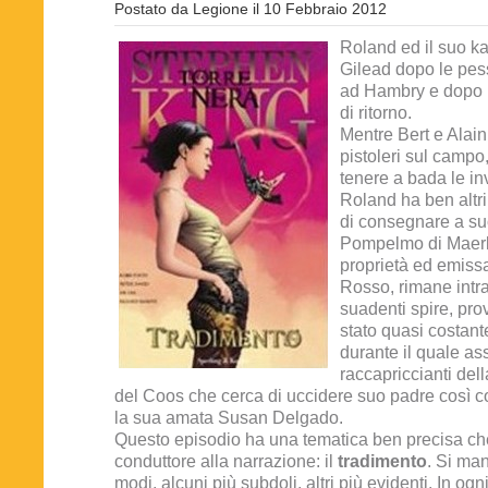
Postato da
Legione
il
10 Febbraio 2012
Roland ed il suo ka
Gilead dopo le pess
ad Hambry e dopo il
di ritorno.
Mentre Bert e Alai
pistoleri sul campo
tenere a bada le in
Roland ha ben altri
di consegnare a su
Pompelmo di Maerly
proprietà ed emiss
Rosso, rimane intr
suadenti spire, pr
stato quasi costant
durante il quale as
raccapriccianti del
del Coos che cerca di uccidere suo padre così c
la sua amata Susan Delgado.
Questo episodio ha una tematica ben precisa che
conduttore alla narrazione: il
tradimento
. Si man
modi, alcuni più subdoli, altri più evidenti. In ogn