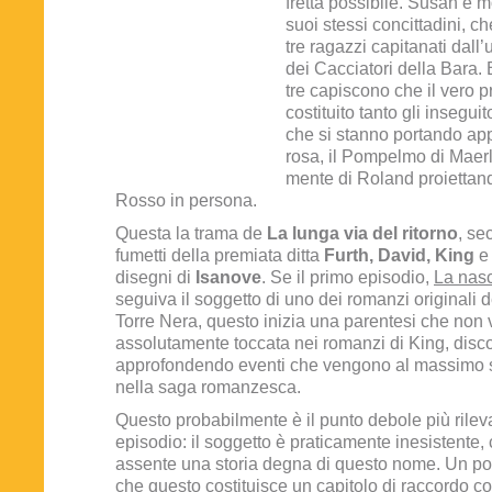
fretta possibile. Susan è m
suoi stessi concittadini, c
tre ragazzi capitanati dall’
dei Cacciatori della Bara. 
tre capiscono che il vero 
costituito tanto gli insegui
che si stanno portando app
rosa, il Pompelmo di Maerl
mente di Roland proiettan
Rosso in persona.
Questa la trama de
La lunga via del ritorno
, se
fumetti della premiata ditta
Furth, David, King
e 
disegni di
Isanove
. Se il primo episodio,
La nasc
seguiva il soggetto di uno dei romanzi originali 
Torre Nera, questo inizia una parentesi che non 
assolutamente toccata nei romanzi di King, dis
approfondendo eventi che vengono al massimo 
nella saga romanzesca.
Questo probabilmente è il punto debole più rilev
episodio: il soggetto è praticamente inesistente,
assente una storia degna di questo nome. Un po’
che questo costituisce un capitolo di raccordo c