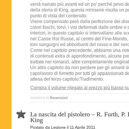
verrà narrato più avanti ed un po’ perchè privo de
della storia di King, questa miniserie risulta un p
punto di vista del contenuto.
Viene compensato però dalla perfezione dei dis
colori foschi, torvi, i visi deformati dalle ombre e
interiori, in questo capitolo si intervallano alle 
nel Casse Roi Russe, al centro del Fine-Mondo, 
toni sanguigni ed abborbanti del rosso e del nero
Come nel capitolo precedente, abbiamo una not
di contenuti extra di approfondimento, alcune pr
trattate nei romanzi, altre completamente original
Un altro capitolo da non perdere per gli amanti d
capolavoro di fumetto per tutti gli appassionati d
attesa del terzo capitolo:Tradimento.
Compra il volume rilegato al prezzo più basso 
Recensioni
POSTATO IN
La nascita del pistolero – R. Furth, P.
King
Postato da
Legione
il
11 Aprile 2011