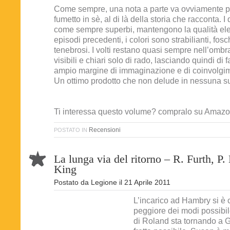
Come sempre, una nota a parte va ovviamente per
fumetto in sè, al di là della storia che racconta. 
come sempre superbi, mantengono la qualità ele
episodi precedenti, i colori sono strabilianti, fosc
tenebrosi. I volti restano quasi sempre nell’ombr
visibili e chiari solo di rado, lasciando quindi di 
ampio margine di immaginazione e di coinvolgi
Un ottimo prodotto che non delude in nessuna su
Ti interessa questo volume? compralo su Amaz
Recensioni
POSTATO IN
La lunga via del ritorno – R. Furth, P.
King
Postato da
Legione
il
21 Aprile 2011
L’incarico ad Hambry si è 
peggiore dei modi possibile
di Roland sta tornando a Gi