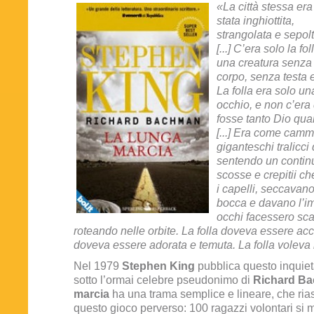
«La città stessa era
stata inghiottita,
strangolata e sepolt
[...] C’era solo la fol
una creatura senza
corpo, senza testa 
La folla era solo u
occhio, e non c’era 
fosse tanto Dio q
[...] Era come camm
giganteschi tralicci 
sentendo un continu
scosse e crepitii c
i capelli, seccavano
bocca e davano l’im
occhi facessero scat
roteando nelle orbite. La folla doveva essere acc
doveva essere adorata e temuta. La folla voleva il
Nel 1979
Stephen King
pubblica questo inquie
sotto l’ormai celebre pseudonimo di
Richard B
marcia
ha una trama semplice e lineare, che ria
questo gioco perverso: 100 ragazzi volontari si 