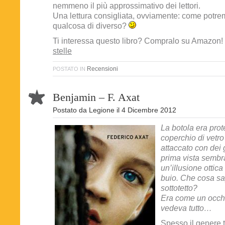
nemmeno il più approssimativo dei lettori.
Una lettura consigliata, ovviamente: come potr
qualcosa di diverso?
Ti interessa questo libro? Compralo su Amazon!
stelle
Recensioni
POSTATO IN
Benjamin – F. Axat
Postato da
Legione
il
4 Dicembre 2012
La botola era prot
coperchio di vetro
attaccato con dei g
prima vista sembr
un’illusione ottic
buio. Che cosa s
sottotetto?
Era come un occh
vedeva tutto…
Spesso il genere t