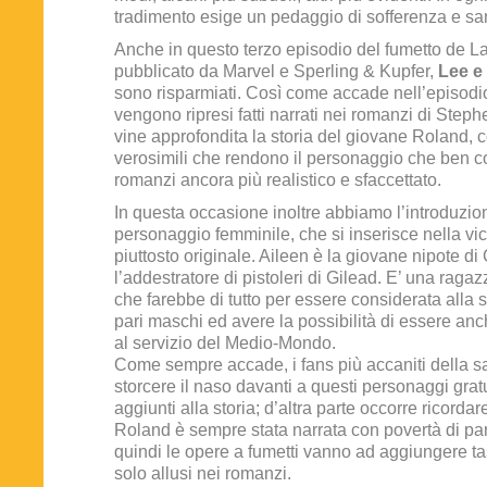
tradimento esige un pedaggio di sofferenza e s
Anche in questo terzo episodio del fumetto de La
pubblicato da Marvel e Sperling & Kupfer,
Lee e
sono risparmiati. Così come accade nell’episodi
vengono ripresi fatti narrati nei romanzi di Step
vine approfondita la storia del giovane Roland, 
verosimili che rendono il personaggio che ben 
romanzi ancora più realistico e sfaccettato.
In questa occasione inoltre abbiamo l’introduzio
personaggio femminile, che si inserisce nella v
piuttosto originale. Aileen è la giovane nipote di 
l’addestratore di pistoleri di Gilead. E’ una ragazz
che farebbe di tutto per essere considerata alla 
pari maschi ed avere la possibilità di essere anch
al servizio del Medio-Mondo.
Come sempre accade, i fans più accaniti della 
storcere il naso davanti a questi personaggi gra
aggiunti alla storia; d’altra parte occorre ricordar
Roland è sempre stata narrata con povertà di part
quindi le opere a fumetti vanno ad aggiungere tass
solo allusi nei romanzi.