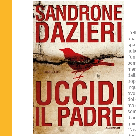
L’ef
una
spa
figl
l’u
sem
mar
dal
trop
inq
ave
del 
ma 
sem
d’a
qui
Case
dop