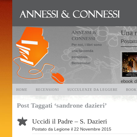
Una n
ANNESSI &
CONNESSI
Postat
Per noi, i libri sono
una faccenda
personale.
Benvenuto!
ebook da
HOME
RECENSIONI
SUCCULENZE DA LEGGERE
BOOK
Post Taggati ‘sandrone dazieri’
Uccidi il Padre – S. Dazieri
Postato da
Legione
il
22 Novembre 2015