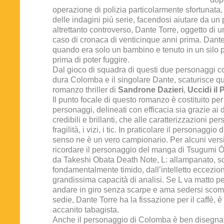
operazione di polizia particolarmente sfortunata, 
delle indagini più serie, facendosi aiutare da u
altrettanto controverso, Dante Torre, oggetto di
caso di cronaca di venticinque anni prima. Dante i
quando era solo un bambino e tenuto in un silo p
prima di poter fuggire.
Dal gioco di squadra di questi due personaggi cos
dura Colomba e il singolare Dante, scaturisce q
romanzo thriller di
Sandrone Dazieri
,
Uccidi il 
Il punto focale di questo romanzo è costituito per
personaggi, delineati con efficacia sia grazie ai 
credibili e brillanti, che alle caratterizzazioni per
fragilità, i vizi, i tic. In praticolare il personaggi
senso ne è un vero campionario. Per alcuni versi,
ricordare il personaggio del manga di Tsugumi 
da Takeshi Obata Death Note, L: allampanato, s
fondamentalmente timido, dall’intelletto eccezion
grandissima capacità di analisi. Se L va matto per
andare in giro senza scarpe e ama sedersi sco
sedie, Dante Torre ha la fissazione per il caffè, è
accanito tabagista.
Anche il personaggio di Colomba è ben disegna