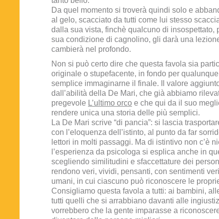
tanto bello.
Da quel momento si troverà quindi solo e abband
al gelo, scacciato da tutti come lui stesso scacci
dalla sua vista, finchè qualcuno di insospettato, 
sua condizione di cagnolino, gli darà una lezione
cambierà nel profondo.
Non si può certo dire che questa favola sia part
originale o stupefacente, in fondo per qualunque
semplice immaginarne il finale. Il valore aggiunto
dall’abilità della De Mari, che già abbiamo rileva
pregevole
L’ultimo orco
e che qui da il suo megli
rendere unica una storia delle più semplici.
La De Mari scrive “di pancia”: si lascia trasporta
con l’eloquenza dell’istinto, al punto da far sorri
lettori in molti passaggi. Ma di istintivo non c’è ni
l’esperienza da psicologa si esplica anche in qu
scegliendo similitudini e sfaccettature dei person
rendono veri, vividi, pensanti, con sentimenti veri
umani, in cui ciascuno può riconoscere le propr
Consigliamo questa favola a tutti: ai bambini, a
tutti quelli che si arrabbiano davanti alle ingiusti
vorrebbero che la gente imparasse a riconoscere i