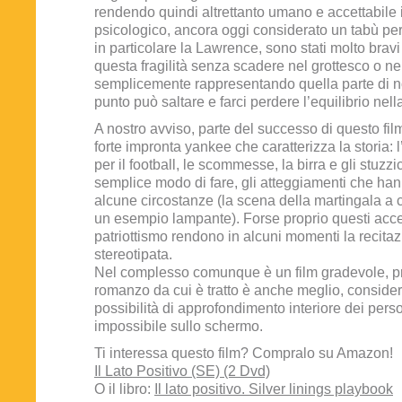
rendendo quindi altrettanto umano e accettabile i
psicologico, ancora oggi considerato un tabù per m
in particolare la Lawrence, sono stati molto bravi
questa fragilità senza scadere nel grottesco o ne
semplicemente rappresentando quella parte di n
punto può saltare e farci perdere l’equilibrio nell
A nostro avviso, parte del successo di questo film 
forte impronta yankee che caratterizza la storia: 
per il football, le scommesse, la birra e gli stuzzi
semplice modo di fare, gli atteggiamenti che hanno
alcune circostanze (la scena della martingala a 
un esempio lampante). Forse proprio questi acce
patriottismo rendono in alcuni momenti la recitaz
stereotipata.
Nel complesso comunque è un film gradevole, pr
romanzo da cui è tratto è anche meglio, conside
possibilità di approfondimento interiore dei pers
impossibile sullo schermo.
Ti interessa questo film? Compralo su Amazon!
Il Lato Positivo (SE) (2 Dvd)
O il libro:
Il lato positivo. Silver linings playbook