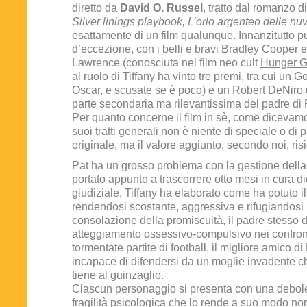
diretto da
David O. Russel
, tratto dal romanzo d
Silver linings playbook, L’orlo argenteo delle nu
esattamente di un film qualunque. Innanzitutto p
d’eccezione, con i belli e bravi Bradley Cooper e
Lawrence (conosciuta nel film neo cult
Hunger 
al ruolo di Tiffany ha vinto tre premi, tra cui un
Oscar, e scusate se è poco) e un Robert DeNiro 
parte secondaria ma rilevantissima del padre di 
Per quanto concerne il film in sè, come dicevamo
suoi tratti generali non è niente di speciale o di 
originale, ma il valore aggiunto, secondo noi, risi
Pat ha un grosso problema con la gestione della 
portato appunto a trascorrere otto mesi in cura d
giudiziale, Tiffany ha elaborato come ha potuto il
rendendosi scostante, aggressiva e rifugiandosi 
consolazione della promiscuità, il padre stesso d
atteggiamento ossessivo-compulsivo nei confront
tormentate partite di football, il migliore amico di 
incapace di difendersi da un moglie invadente ch
tiene al guinzaglio.
Ciascun personaggio si presenta con una debol
fragilità psicologica che lo rende a suo modo n