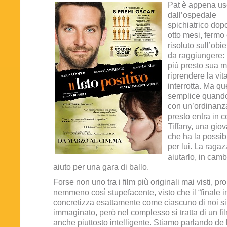
Pat è appena us
dall’ospedale
spichiatrico dop
otto mesi, fermo
risoluto sull’obie
da raggiungere: 
più presto sua m
riprendere la vit
interrotta. Ma q
semplice quando 
con un’ordinanza
presto entra in c
Tiffany, una gio
che ha la possibi
per lui. La raga
aiutarlo, in cam
aiuto per una gara di ballo.
Forse non uno tra i film più originali mai visti, p
nemmeno così stupefacente, visto che il “finale in
concretizza esattamente come ciascuno di noi si
immaginato, però nel complesso si tratta di un fi
anche piuttosto intelligente. Stiamo parlando de