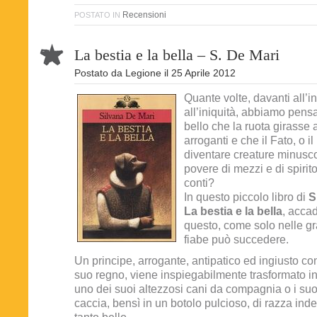
Recensioni
POSTATO IN
La bestia e la bella – S. De Mari
Postato da
Legione
il
25 Aprile 2012
Quante volte, davanti all’in
all’iniquità, abbiamo pens
bello che la ruota girasse 
arroganti e che il Fato, o i
diventare creature minusco
povere di mezzi e di spirit
conti?
In questo piccolo libro di
S
La bestia e la bella
, acca
questo, come solo nelle gr
fiabe può succedere.
Un principe, arrogante, antipatico ed ingiusto con
suo regno, viene inspiegabilmente trasformato i
uno dei suoi altezzosi cani da compagnia o i suo
caccia, bensì in un botolo pulcioso, di razza ind