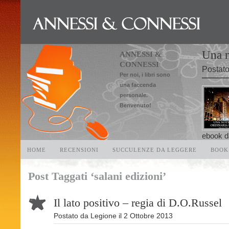
Una n
ANNESSI &
CONNESSI
Postat
Per noi, i libri sono
una faccenda
personale.
Benvenuto!
ebook da
HOME
RECENSIONI
SUCCULENZE DA LEGGERE
BOOK
Post Taggati ‘salani edizioni’
Il lato positivo – regia di D.O.Russel
Postato da
Legione
il
2 Ottobre 2013