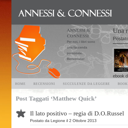
Una n
ANNESSI &
CONNESSI
Postat
Per noi, i libri sono
una faccenda
personale.
Benvenuto!
ebook da
HOME
RECENSIONI
SUCCULENZE DA LEGGERE
BOOK
Post Taggati ‘Matthew Quick’
Il lato positivo – regia di D.O.Russel
Postato da
Legione
il
2 Ottobre 2013