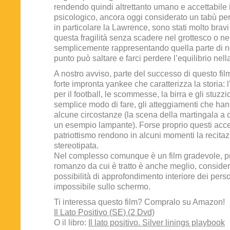
rendendo quindi altrettanto umano e accettabile i
psicologico, ancora oggi considerato un tabù per m
in particolare la Lawrence, sono stati molto bravi
questa fragilità senza scadere nel grottesco o ne
semplicemente rappresentando quella parte di n
punto può saltare e farci perdere l’equilibrio nell
A nostro avviso, parte del successo di questo film 
forte impronta yankee che caratterizza la storia: 
per il football, le scommesse, la birra e gli stuzzi
semplice modo di fare, gli atteggiamenti che hanno
alcune circostanze (la scena della martingala a 
un esempio lampante). Forse proprio questi acce
patriottismo rendono in alcuni momenti la recitaz
stereotipata.
Nel complesso comunque è un film gradevole, pr
romanzo da cui è tratto è anche meglio, conside
possibilità di approfondimento interiore dei pers
impossibile sullo schermo.
Ti interessa questo film? Compralo su Amazon!
Il Lato Positivo (SE) (2 Dvd)
O il libro:
Il lato positivo. Silver linings playbook