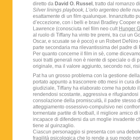
diretto da
David O. Russel
, tratto dal romanzo d
Silver linings playbook, L’orlo argenteo delle nu
esattamente di un film qualunque. Innanzitutto p
d’eccezione, con i belli e bravi Bradley Cooper e
Lawrence (conosciuta nel film neo cult
Hunger 
al ruolo di Tiffany ha vinto tre premi, tra cui un
Oscar, e scusate se è poco) e un Robert DeNiro 
parte secondaria ma rilevantissima del padre di 
Per quanto concerne il film in sè, come dicevamo
suoi tratti generali non è niente di speciale o di 
originale, ma il valore aggiunto, secondo noi, risi
Pat ha un grosso problema con la gestione della 
portato appunto a trascorrere otto mesi in cura d
giudiziale, Tiffany ha elaborato come ha potuto il
rendendosi scostante, aggressiva e rifugiandosi 
consolazione della promiscuità, il padre stesso d
atteggiamento ossessivo-compulsivo nei confront
tormentate partite di football, il migliore amico di 
incapace di difendersi da un moglie invadente ch
tiene al guinzaglio.
Ciascun personaggio si presenta con una debol
fragilità psicologica che lo rende a suo modo n