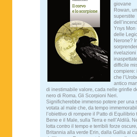
giovane
Rowan, un
superstite
dell’incend
Ynys Mon 
delle Legio
Nerone? In
sorprenden
rivelazioni
inaspettat
difficile m
compiere: 
che l’Urob
antico man
di inestimabile valore, cada nelle grinfie d
nero di Roma. Gli Scorpioni Neri.
Significherebbe immenso potere per una s
votata al male che, da tempo immemorabi
l’obiettivo di rompere il Patto di Equilibrio t
Bene e il Male, sulla Terra e nell’Aldilà. N
lotta contro il tempo e terribili forze oscure
Britannia alla verde Erin, dalla Gallia al c