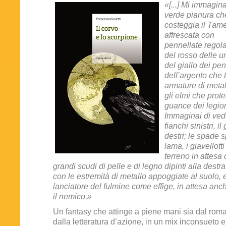
«[...] Mi immagina
verde pianura ch
costeggia il Tame
affrescata con
pennellate regola
del rosso delle u
del giallo dei pe
dell’argento che 
armature di meta
gli elmi che prot
guance dei legion
Immaginai di ved
fianchi sinistri, il
destri; le spade 
lama, i giavellotti
terreno in attesa 
grandi scudi di pelle e di legno dipinti alla destr
con le estremità di metallo appoggiate al suolo, e
lanciatore del fulmine come effige, in attesa anc
il nemico.»
Un fantasy che attinge a piene mani sia dal rom
dalla letteratura d’azione, in un mix inconsueto e