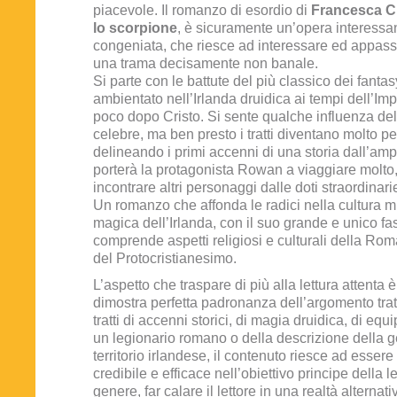
piacevole. Il romanzo di esordio di
Francesca Civ
lo scorpione
, è sicuramente un’opera interessa
congeniata, che riesce ad interessare ed appassio
una trama decisamente non banale.
Si parte con le battute del più classico dei fantas
ambientato nell’Irlanda druidica ai tempi dell’I
poco dopo Cristo. Si sente qualche influenza del
celebre, ma ben presto i tratti diventano molto pe
delineando i primi accenni di una storia dall’amp
porterà la protagonista Rowan a viaggiare molto,
incontrare altri personaggi dalle doti straordinari
Un romanzo che affonda le radici nella cultura m
magica dell’Irlanda, con il suo grande e unico f
comprende aspetti religiosi e culturali della Ro
del Protocristianesimo.
L’aspetto che traspare di più alla lettura attenta è
dimostra perfetta padronanza dell’argomento tratt
tratti di accenni storici, di magia druidica, di eq
un legionario romano o della descrizione della g
territorio irlandese, il contenuto riesce ad esser
credibile e efficace nell’obiettivo principe della le
genere, far calare il lettore in una realtà alternati