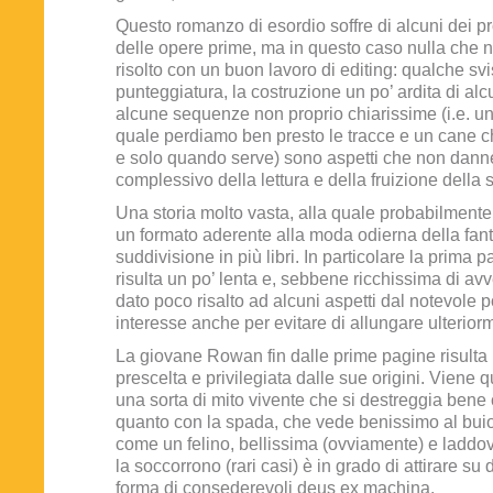
Questo romanzo di esordio soffre di alcuni dei pr
delle opere prime, ma in questo caso nulla che
risolto con un buon lavoro di editing: qualche svi
punteggiatura, la costruzione un po’ ardita di alc
alcune sequenze non proprio chiarissime (i.e. un 
quale perdiamo ben presto le tracce e un cane 
e solo quando serve) sono aspetti che non danne
complessivo della lettura e della fruizione della s
Una storia molto vasta, alla quale probabilment
un formato aderente alla moda odierna della fant
suddivisione in più libri. In particolare la prima 
risulta un po’ lenta e, sebbene ricchissima di av
dato poco risalto ad alcuni aspetti dal notevole 
interesse anche per evitare di allungare ulteriorm
La giovane Rowan fin dalle prime pagine risulta
prescelta e privilegiata dalle sue origini. Viene q
una sorta di mito vivente che si destreggia bene
quanto con la spada, che vede benissimo al buio
come un felino, bellissima (ovviamente) e laddov
la soccorrono (rari casi) è in grado di attirare su di
forma di consederevoli deus ex machina.