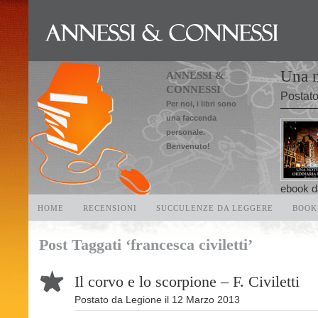
Una n
ANNESSI &
CONNESSI
Postat
Per noi, i libri sono
una faccenda
personale.
Benvenuto!
ebook da
HOME
RECENSIONI
SUCCULENZE DA LEGGERE
BOOK
Post Taggati ‘francesca civiletti’
Il corvo e lo scorpione – F. Civiletti
Postato da
Legione
il
12 Marzo 2013